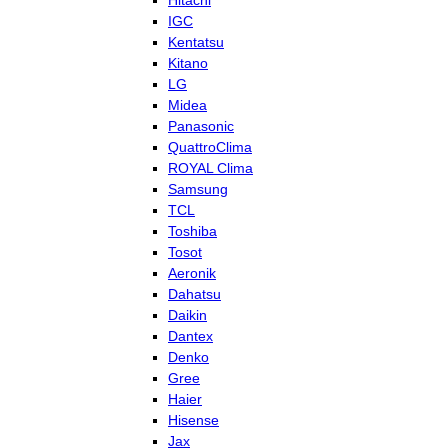
Hitachi
IGC
Kentatsu
Kitano
LG
Midea
Panasonic
QuattroClima
ROYAL Clima
Samsung
TCL
Toshiba
Tosot
Aeronik
Dahatsu
Daikin
Dantex
Denko
Gree
Haier
Hisense
Jax