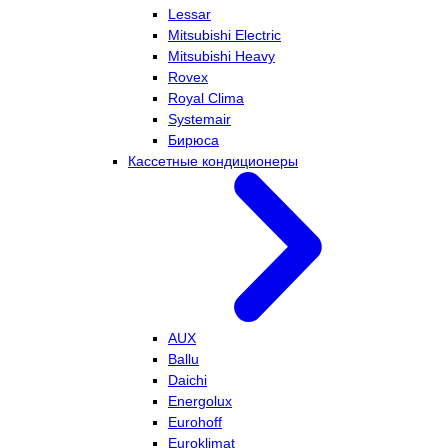
Lessar
Mitsubishi Electric
Mitsubishi Heavy
Rovex
Royal Clima
Systemair
Бирюса
Кассетные кондиционеры
AUX
Ballu
Daichi
Energolux
Eurohoff
Euroklimat