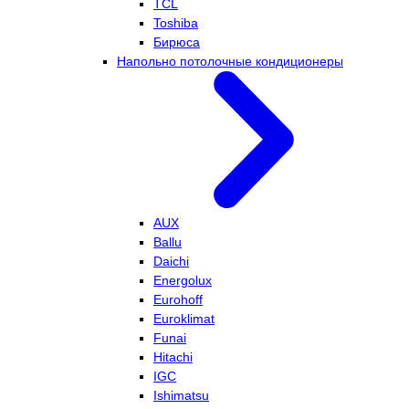
TCL
Toshiba
Бирюса
Напольно потолочные кондиционеры
AUX
Ballu
Daichi
Energolux
Eurohoff
Euroklimat
Funai
Hitachi
IGC
Ishimatsu