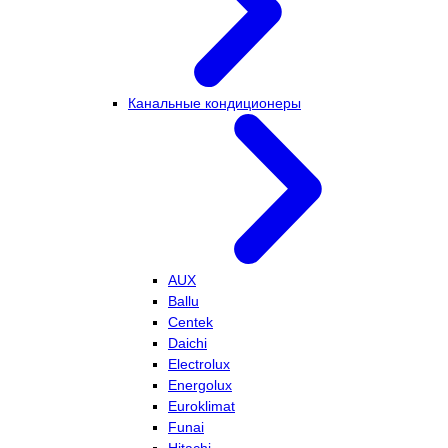
Канальные кондиционеры
AUX
Ballu
Centek
Daichi
Electrolux
Energolux
Euroklimat
Funai