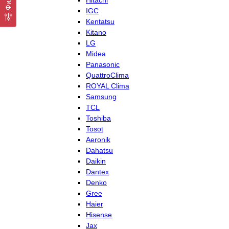
Hitachi
IGC
Kentatsu
Kitano
LG
Midea
Panasonic
QuattroClima
ROYAL Clima
Samsung
TCL
Toshiba
Tosot
Aeronik
Dahatsu
Daikin
Dantex
Denko
Gree
Haier
Hisense
Jax