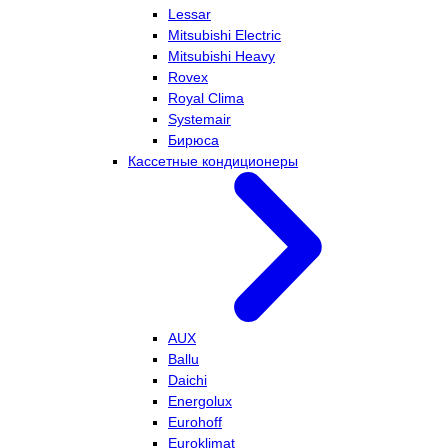
Lessar
Mitsubishi Electric
Mitsubishi Heavy
Rovex
Royal Clima
Systemair
Бирюса
Кассетные кондиционеры
AUX
Ballu
Daichi
Energolux
Eurohoff
Euroklimat