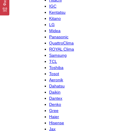
Hitachi
IGC
Kentatsu
Kitano
LG
Midea
Panasonic
QuattroClima
ROYAL Clima
Samsung
TCL
Toshiba
Tosot
Aeronik
Dahatsu
Daikin
Dantex
Denko
Gree
Haier
Hisense
Jax