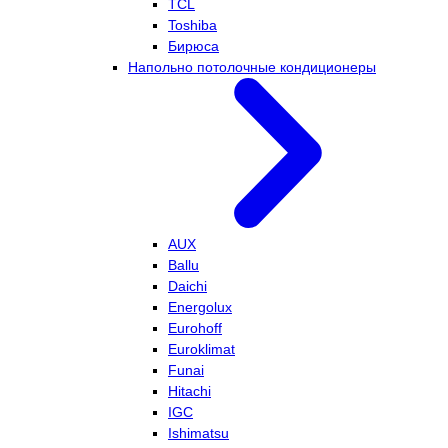
TCL
Toshiba
Бирюса
Напольно потолочные кондиционеры
AUX
Ballu
Daichi
Energolux
Eurohoff
Euroklimat
Funai
Hitachi
IGC
Ishimatsu