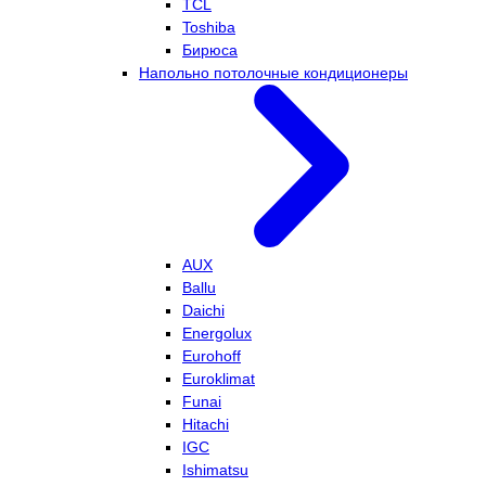
TCL
Toshiba
Бирюса
Напольно потолочные кондиционеры
AUX
Ballu
Daichi
Energolux
Eurohoff
Euroklimat
Funai
Hitachi
IGC
Ishimatsu