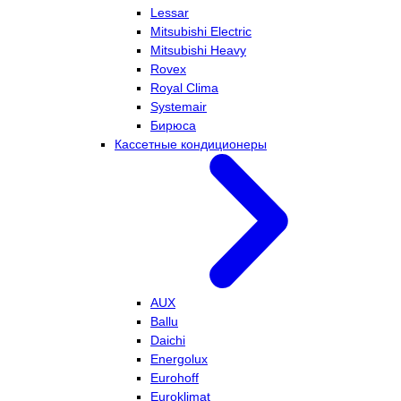
Lessar
Mitsubishi Electric
Mitsubishi Heavy
Rovex
Royal Clima
Systemair
Бирюса
Кассетные кондиционеры
AUX
Ballu
Daichi
Energolux
Eurohoff
Euroklimat