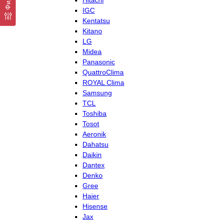
Hitachi
IGC
Kentatsu
Kitano
LG
Midea
Panasonic
QuattroClima
ROYAL Clima
Samsung
TCL
Toshiba
Tosot
Aeronik
Dahatsu
Daikin
Dantex
Denko
Gree
Haier
Hisense
Jax