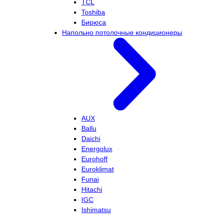
TCL
Toshiba
Бирюса
Напольно потолочные кондиционеры
AUX
Ballu
Daichi
Energolux
Eurohoff
Euroklimat
Funai
Hitachi
IGC
Ishimatsu