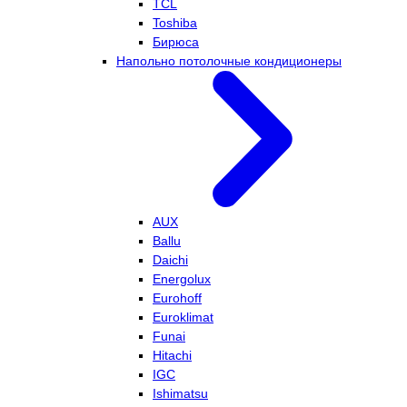
TCL
Toshiba
Бирюса
Напольно потолочные кондиционеры
AUX
Ballu
Daichi
Energolux
Eurohoff
Euroklimat
Funai
Hitachi
IGC
Ishimatsu