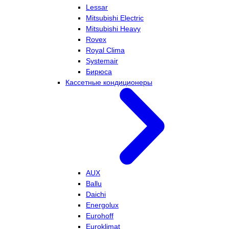
Lessar
Mitsubishi Electric
Mitsubishi Heavy
Rovex
Royal Clima
Systemair
Бирюса
Кассетные кондиционеры
AUX
Ballu
Daichi
Energolux
Eurohoff
Euroklimat