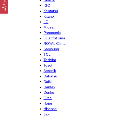
Hitachi
IGC
Kentatsu
Kitano
LG
Midea
Panasonic
QuattroClima
ROYAL Clima
Samsung
TCL
Toshiba
Tosot
Aeronik
Dahatsu
Daikin
Dantex
Denko
Gree
Haier
Hisense
Jax