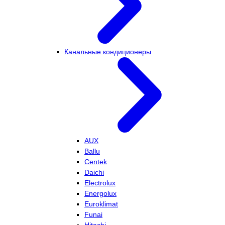
Канальные кондиционеры
AUX
Ballu
Centek
Daichi
Electrolux
Energolux
Euroklimat
Funai