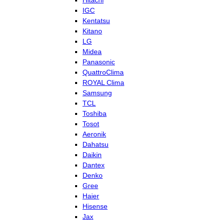
Hitachi
IGC
Kentatsu
Kitano
LG
Midea
Panasonic
QuattroClima
ROYAL Clima
Samsung
TCL
Toshiba
Tosot
Aeronik
Dahatsu
Daikin
Dantex
Denko
Gree
Haier
Hisense
Jax