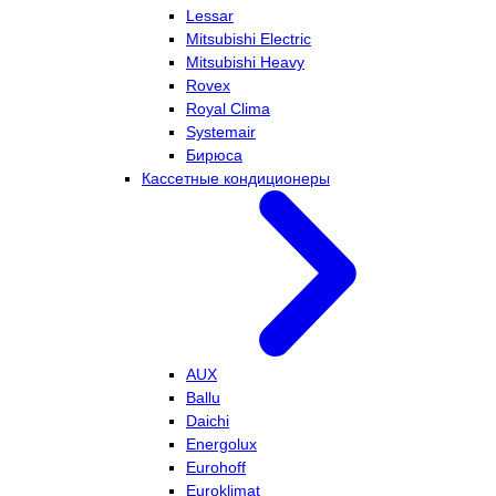
Lessar
Mitsubishi Electric
Mitsubishi Heavy
Rovex
Royal Clima
Systemair
Бирюса
Кассетные кондиционеры
AUX
Ballu
Daichi
Energolux
Eurohoff
Euroklimat