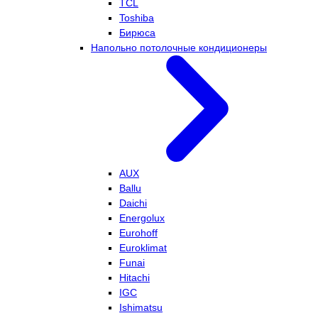
TCL
Toshiba
Бирюса
Напольно потолочные кондиционеры
AUX
Ballu
Daichi
Energolux
Eurohoff
Euroklimat
Funai
Hitachi
IGC
Ishimatsu