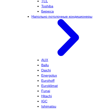
TCL
Toshiba
Бирюса
Напольно потолочные кондиционеры
AUX
Ballu
Daichi
Energolux
Eurohoff
Euroklimat
Funai
Hitachi
IGC
Ishimatsu