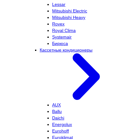
Lessar
Mitsubishi Electric
Mitsubishi Heavy
Rovex
Royal Clima
Systemair
Бирюса
Кассетные кондиционеры
AUX
Ballu
Daichi
Energolux
Eurohoff
Euroklimat