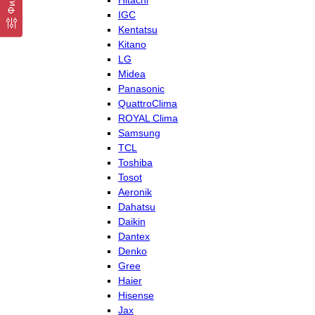
Hitachi
IGC
Kentatsu
Kitano
LG
Midea
Panasonic
QuattroClima
ROYAL Clima
Samsung
TCL
Toshiba
Tosot
Aeronik
Dahatsu
Daikin
Dantex
Denko
Gree
Haier
Hisense
Jax