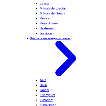
Lessar
Mitsubishi Electric
Mitsubishi Heavy
Rovex
Royal Clima
Systemair
Бирюса
Кассетные кондиционеры
AUX
Ballu
Daichi
Energolux
Eurohoff
Euroklimat