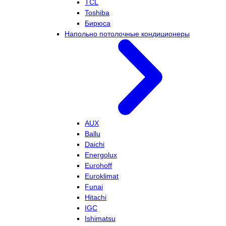
TCL
Toshiba
Бирюса
Напольно потолочные кондиционеры
AUX
Ballu
Daichi
Energolux
Eurohoff
Euroklimat
Funai
Hitachi
IGC
Ishimatsu