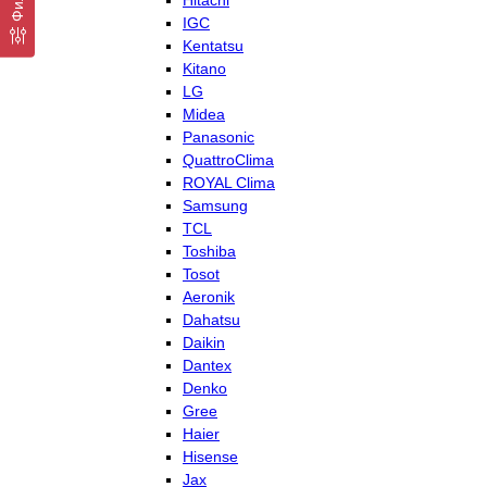
Hitachi
IGC
Kentatsu
Kitano
LG
Midea
Panasonic
QuattroClima
ROYAL Clima
Samsung
TCL
Toshiba
Tosot
Aeronik
Dahatsu
Daikin
Dantex
Denko
Gree
Haier
Hisense
Jax