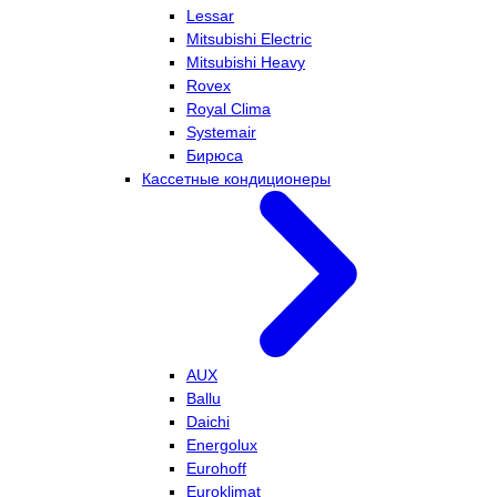
Lessar
Mitsubishi Electric
Mitsubishi Heavy
Rovex
Royal Clima
Systemair
Бирюса
Кассетные кондиционеры
AUX
Ballu
Daichi
Energolux
Eurohoff
Euroklimat