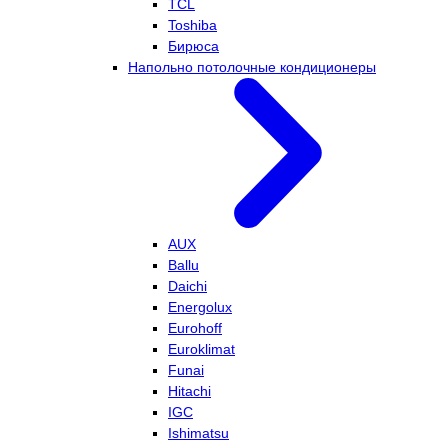
TCL
Toshiba
Бирюса
Напольно потолочные кондиционеры
AUX
Ballu
Daichi
Energolux
Eurohoff
Euroklimat
Funai
Hitachi
IGC
Ishimatsu