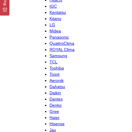
Hitachi
IGC
Kentatsu
Kitano
LG
Midea
Panasonic
QuattroClima
ROYAL Clima
Samsung
TCL
Toshiba
Tosot
Aeronik
Dahatsu
Daikin
Dantex
Denko
Gree
Haier
Hisense
Jax