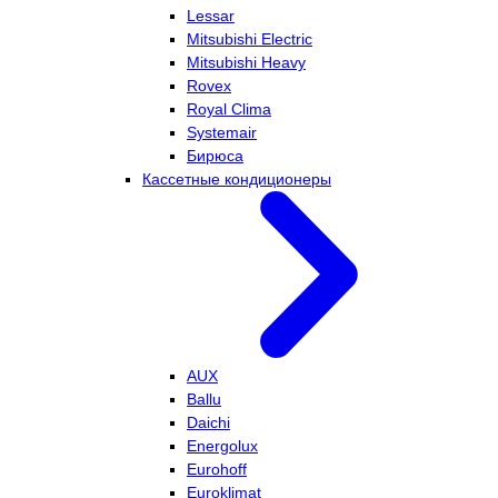
Lessar
Mitsubishi Electric
Mitsubishi Heavy
Rovex
Royal Clima
Systemair
Бирюса
Кассетные кондиционеры
AUX
Ballu
Daichi
Energolux
Eurohoff
Euroklimat