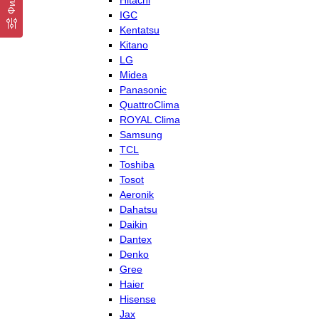
Hitachi
IGC
Kentatsu
Kitano
LG
Midea
Panasonic
QuattroClima
ROYAL Clima
Samsung
TCL
Toshiba
Tosot
Aeronik
Dahatsu
Daikin
Dantex
Denko
Gree
Haier
Hisense
Jax