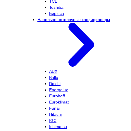
TCL
Toshiba
Бирюса
Напольно потолочные кондиционеры
AUX
Ballu
Daichi
Energolux
Eurohoff
Euroklimat
Funai
Hitachi
IGC
Ishimatsu