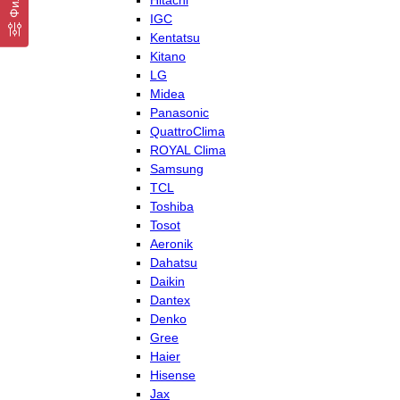
Hitachi
IGC
Kentatsu
Kitano
LG
Midea
Panasonic
QuattroClima
ROYAL Clima
Samsung
TCL
Toshiba
Tosot
Aeronik
Dahatsu
Daikin
Dantex
Denko
Gree
Haier
Hisense
Jax