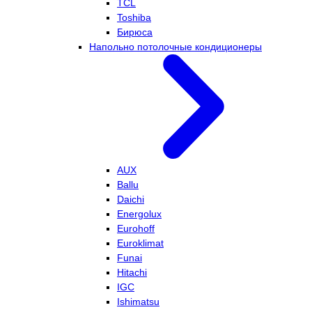
TCL
Toshiba
Бирюса
Напольно потолочные кондиционеры
AUX
Ballu
Daichi
Energolux
Eurohoff
Euroklimat
Funai
Hitachi
IGC
Ishimatsu