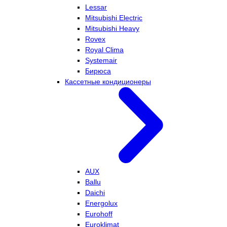
Lessar
Mitsubishi Electric
Mitsubishi Heavy
Rovex
Royal Clima
Systemair
Бирюса
Кассетные кондиционеры
AUX
Ballu
Daichi
Energolux
Eurohoff
Euroklimat