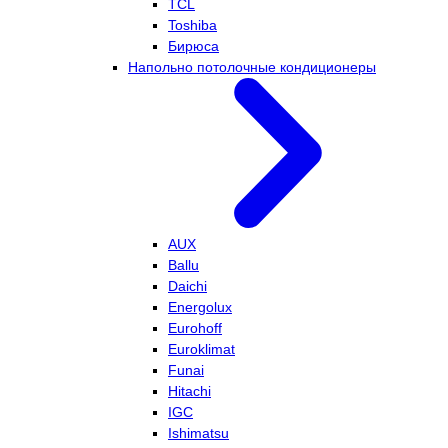
TCL
Toshiba
Бирюса
Напольно потолочные кондиционеры
AUX
Ballu
Daichi
Energolux
Eurohoff
Euroklimat
Funai
Hitachi
IGC
Ishimatsu