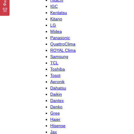
Hitachi
IGC
Kentatsu
Kitano
LG
Midea
Panasonic
QuattroClima
ROYAL Clima
Samsung
TCL
Toshiba
Tosot
Aeronik
Dahatsu
Daikin
Dantex
Denko
Gree
Haier
Hisense
Jax