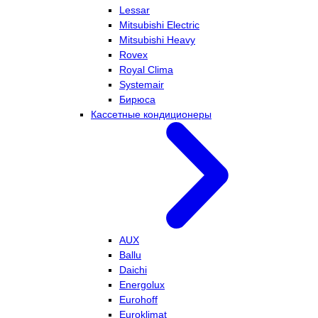
Lessar
Mitsubishi Electric
Mitsubishi Heavy
Rovex
Royal Clima
Systemair
Бирюса
Кассетные кондиционеры
AUX
Ballu
Daichi
Energolux
Eurohoff
Euroklimat