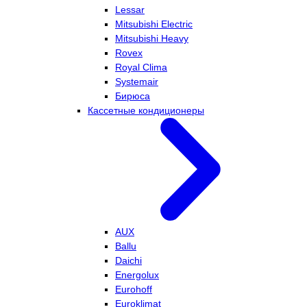
Lessar
Mitsubishi Electric
Mitsubishi Heavy
Rovex
Royal Clima
Systemair
Бирюса
Кассетные кондиционеры
AUX
Ballu
Daichi
Energolux
Eurohoff
Euroklimat