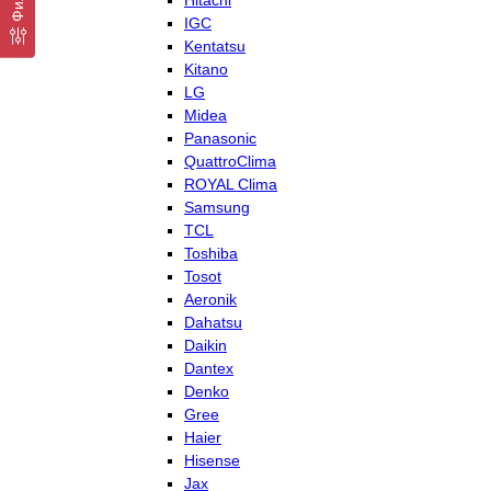
Hitachi
IGC
Kentatsu
Kitano
LG
Midea
Panasonic
QuattroClima
ROYAL Clima
Samsung
TCL
Toshiba
Tosot
Aeronik
Dahatsu
Daikin
Dantex
Denko
Gree
Haier
Hisense
Jax