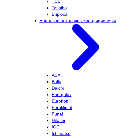
TCL
Toshiba
Бирюса
Напольно потолочные кондиционеры
AUX
Ballu
Daichi
Energolux
Eurohoff
Euroklimat
Funai
Hitachi
IGC
Ishimatsu