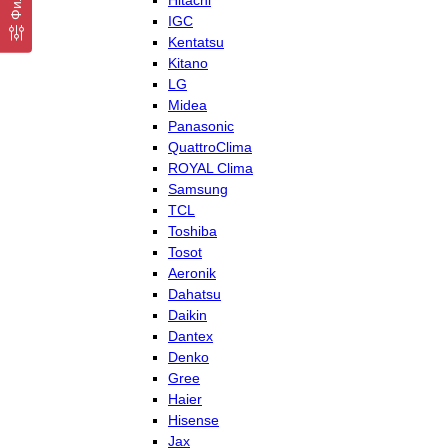
Hitachi
IGC
Kentatsu
Kitano
LG
Midea
Panasonic
QuattroClima
ROYAL Clima
Samsung
TCL
Toshiba
Tosot
Aeronik
Dahatsu
Daikin
Dantex
Denko
Gree
Haier
Hisense
Jax