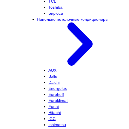
TCL
Toshiba
Бирюса
Напольно потолочные кондиционеры
AUX
Ballu
Daichi
Energolux
Eurohoff
Euroklimat
Funai
Hitachi
IGC
Ishimatsu