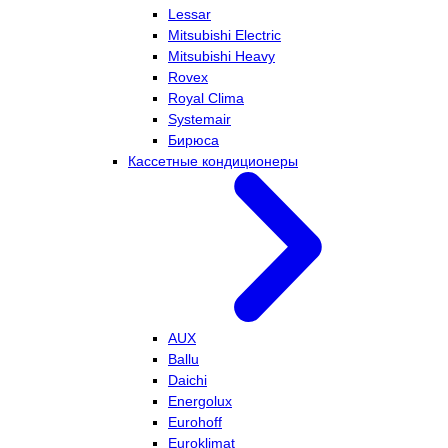
Lessar
Mitsubishi Electric
Mitsubishi Heavy
Rovex
Royal Clima
Systemair
Бирюса
Кассетные кондиционеры
AUX
Ballu
Daichi
Energolux
Eurohoff
Euroklimat