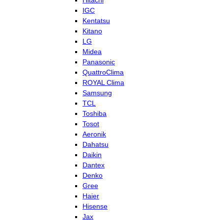
Hitachi
IGC
Kentatsu
Kitano
LG
Midea
Panasonic
QuattroClima
ROYAL Clima
Samsung
TCL
Toshiba
Tosot
Aeronik
Dahatsu
Daikin
Dantex
Denko
Gree
Haier
Hisense
Jax