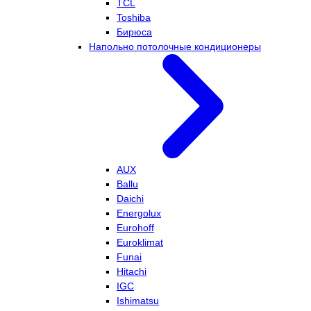
TCL
Toshiba
Бирюса
Напольно потолочные кондиционеры
AUX
Ballu
Daichi
Energolux
Eurohoff
Euroklimat
Funai
Hitachi
IGC
Ishimatsu