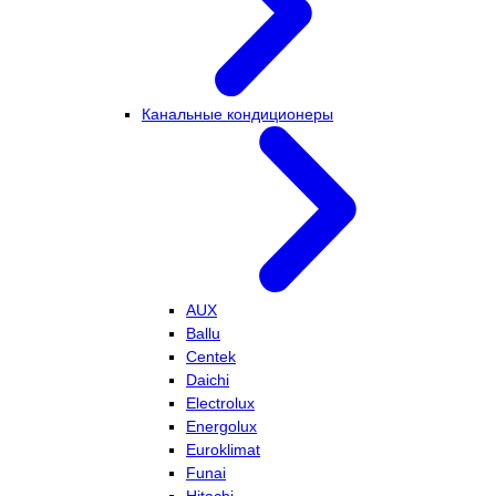
Канальные кондиционеры
AUX
Ballu
Centek
Daichi
Electrolux
Energolux
Euroklimat
Funai