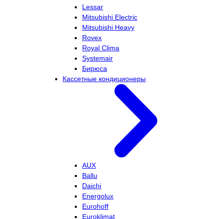
Lessar
Mitsubishi Electric
Mitsubishi Heavy
Rovex
Royal Clima
Systemair
Бирюса
Кассетные кондиционеры
AUX
Ballu
Daichi
Energolux
Eurohoff
Euroklimat