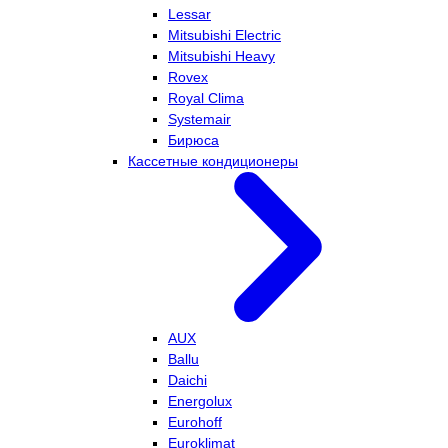
Lessar
Mitsubishi Electric
Mitsubishi Heavy
Rovex
Royal Clima
Systemair
Бирюса
Кассетные кондиционеры
AUX
Ballu
Daichi
Energolux
Eurohoff
Euroklimat