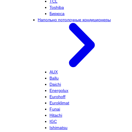
TCL
Toshiba
Бирюса
Напольно потолочные кондиционеры
AUX
Ballu
Daichi
Energolux
Eurohoff
Euroklimat
Funai
Hitachi
IGC
Ishimatsu