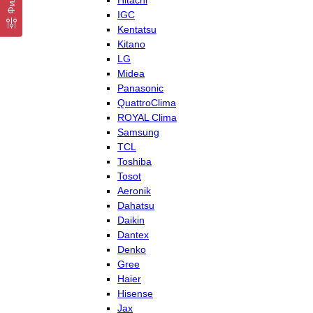
Hitachi
IGC
Kentatsu
Kitano
LG
Midea
Panasonic
QuattroClima
ROYAL Clima
Samsung
TCL
Toshiba
Tosot
Aeronik
Dahatsu
Daikin
Dantex
Denko
Gree
Haier
Hisense
Jax