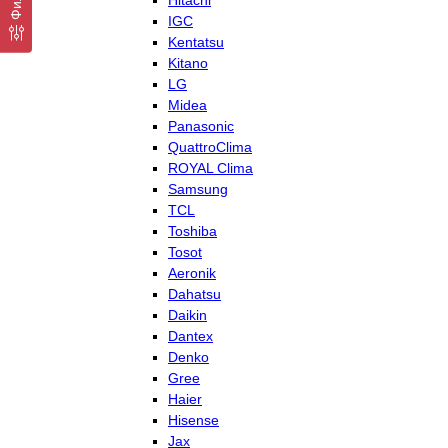
Hitachi
IGC
Kentatsu
Kitano
LG
Midea
Panasonic
QuattroClima
ROYAL Clima
Samsung
TCL
Toshiba
Tosot
Aeronik
Dahatsu
Daikin
Dantex
Denko
Gree
Haier
Hisense
Jax