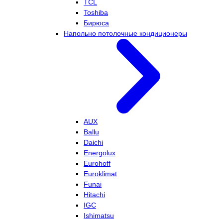
TCL
Toshiba
Бирюса
Напольно потолочные кондиционеры
AUX
Ballu
Daichi
Energolux
Eurohoff
Euroklimat
Funai
Hitachi
IGC
Ishimatsu