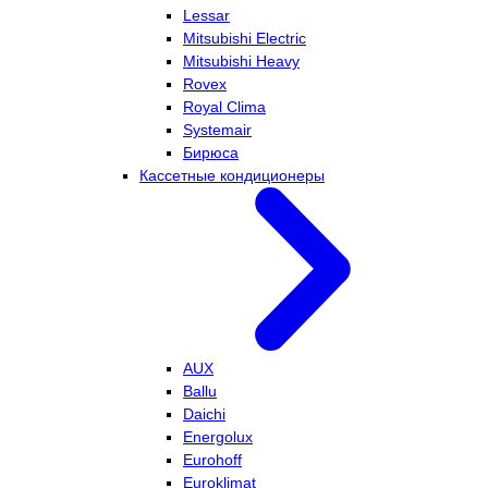
Lessar
Mitsubishi Electric
Mitsubishi Heavy
Rovex
Royal Clima
Systemair
Бирюса
Кассетные кондиционеры
AUX
Ballu
Daichi
Energolux
Eurohoff
Euroklimat