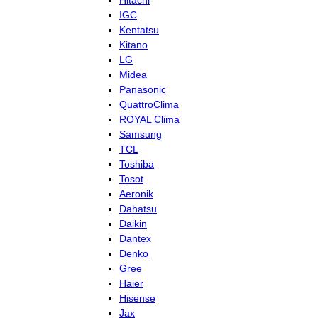
Hitachi
IGC
Kentatsu
Kitano
LG
Midea
Panasonic
QuattroClima
ROYAL Clima
Samsung
TCL
Toshiba
Tosot
Aeronik
Dahatsu
Daikin
Dantex
Denko
Gree
Haier
Hisense
Jax