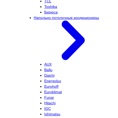
TCL
Toshiba
Бирюса
Напольно потолочные кондиционеры
AUX
Ballu
Daichi
Energolux
Eurohoff
Euroklimat
Funai
Hitachi
IGC
Ishimatsu