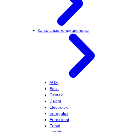
Канальные кондиционеры
AUX
Ballu
Centek
Daichi
Electrolux
Energolux
Euroklimat
Funai