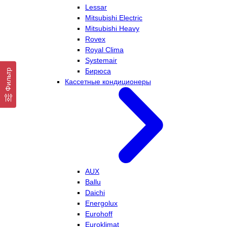
Lessar
Mitsubishi Electric
Mitsubishi Heavy
Rovex
Royal Clima
Systemair
Бирюса
Фильтр
Кассетные кондиционеры
AUX
Ballu
Daichi
Energolux
Eurohoff
Euroklimat