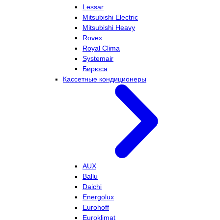
Lessar
Mitsubishi Electric
Mitsubishi Heavy
Rovex
Royal Clima
Systemair
Бирюса
Кассетные кондиционеры
AUX
Ballu
Daichi
Energolux
Eurohoff
Euroklimat