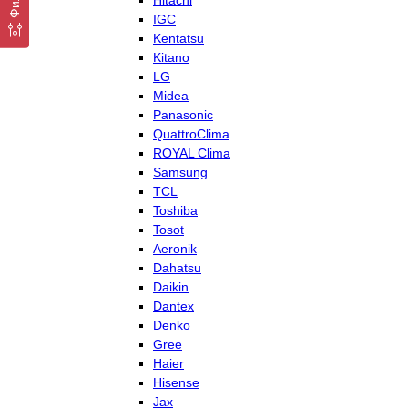
Hitachi
IGC
Kentatsu
Kitano
LG
Midea
Panasonic
QuattroClima
ROYAL Clima
Samsung
TCL
Toshiba
Tosot
Aeronik
Dahatsu
Daikin
Dantex
Denko
Gree
Haier
Hisense
Jax