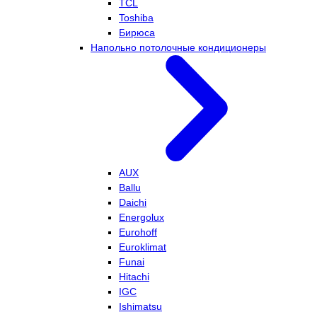
TCL
Toshiba
Бирюса
Напольно потолочные кондиционеры
AUX
Ballu
Daichi
Energolux
Eurohoff
Euroklimat
Funai
Hitachi
IGC
Ishimatsu