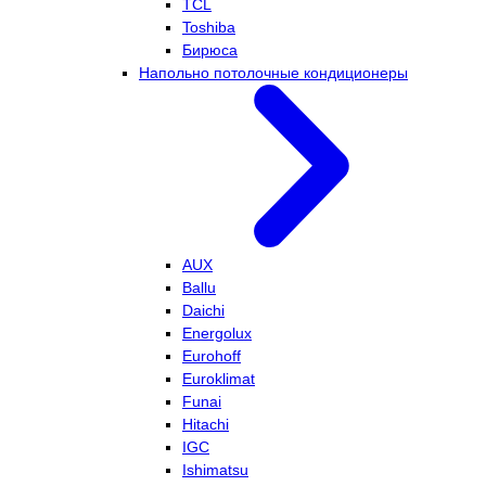
TCL
Toshiba
Бирюса
Напольно потолочные кондиционеры
AUX
Ballu
Daichi
Energolux
Eurohoff
Euroklimat
Funai
Hitachi
IGC
Ishimatsu