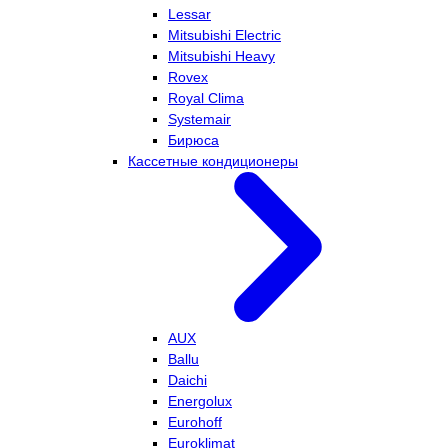
Lessar
Mitsubishi Electric
Mitsubishi Heavy
Rovex
Royal Clima
Systemair
Бирюса
Кассетные кондиционеры
AUX
Ballu
Daichi
Energolux
Eurohoff
Euroklimat