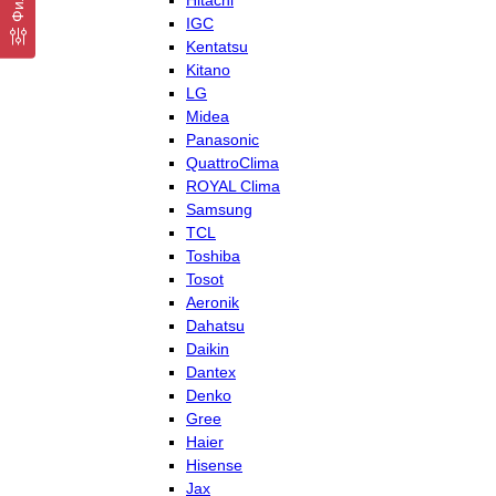
Hitachi
IGC
Kentatsu
Kitano
LG
Midea
Panasonic
QuattroClima
ROYAL Clima
Samsung
TCL
Toshiba
Tosot
Aeronik
Dahatsu
Daikin
Dantex
Denko
Gree
Haier
Hisense
Jax