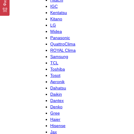
Hitachi
IGC
Kentatsu
Kitano
LG
Midea
Panasonic
QuattroClima
ROYAL Clima
Samsung
TCL
Toshiba
Tosot
Aeronik
Dahatsu
Daikin
Dantex
Denko
Gree
Haier
Hisense
Jax