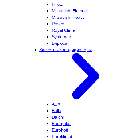
Lessar
Mitsubishi Electric
Mitsubishi Heavy
Rovex
Royal Clima
Systemair
Бирюса
Кассетные кондиционеры
AUX
Ballu
Daichi
Energolux
Eurohoff
Euroklimat