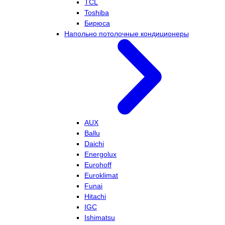
TCL
Toshiba
Бирюса
Напольно потолочные кондиционеры
AUX
Ballu
Daichi
Energolux
Eurohoff
Euroklimat
Funai
Hitachi
IGC
Ishimatsu