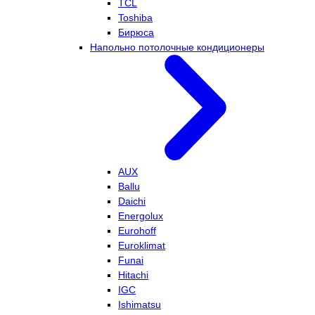
TCL
Toshiba
Бирюса
Напольно потолочные кондиционеры
AUX
Ballu
Daichi
Energolux
Eurohoff
Euroklimat
Funai
Hitachi
IGC
Ishimatsu