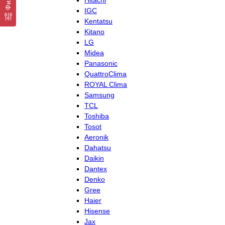
Hitachi
IGC
Kentatsu
Kitano
LG
Midea
Panasonic
QuattroClima
ROYAL Clima
Samsung
TCL
Toshiba
Tosot
Aeronik
Dahatsu
Daikin
Dantex
Denko
Gree
Haier
Hisense
Jax