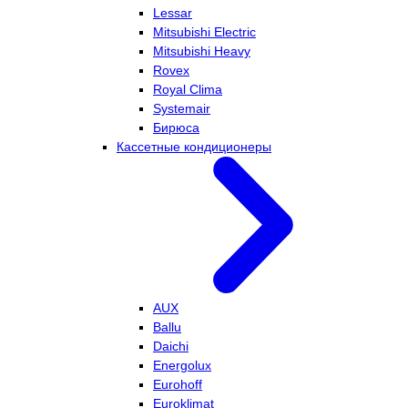
Lessar
Mitsubishi Electric
Mitsubishi Heavy
Rovex
Royal Clima
Systemair
Бирюса
Кассетные кондиционеры
AUX
Ballu
Daichi
Energolux
Eurohoff
Euroklimat