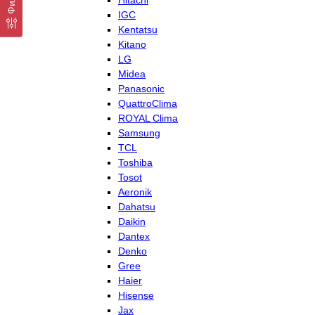
Hitachi
IGC
Kentatsu
Kitano
LG
Midea
Panasonic
QuattroClima
ROYAL Clima
Samsung
TCL
Toshiba
Tosot
Aeronik
Dahatsu
Daikin
Dantex
Denko
Gree
Haier
Hisense
Jax