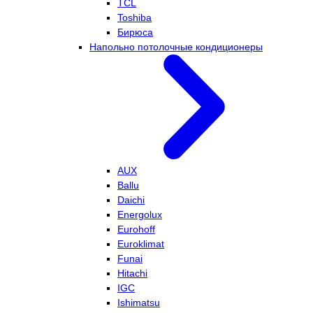
TCL
Toshiba
Бирюса
Напольно потолочные кондиционеры
AUX
Ballu
Daichi
Energolux
Eurohoff
Euroklimat
Funai
Hitachi
IGC
Ishimatsu