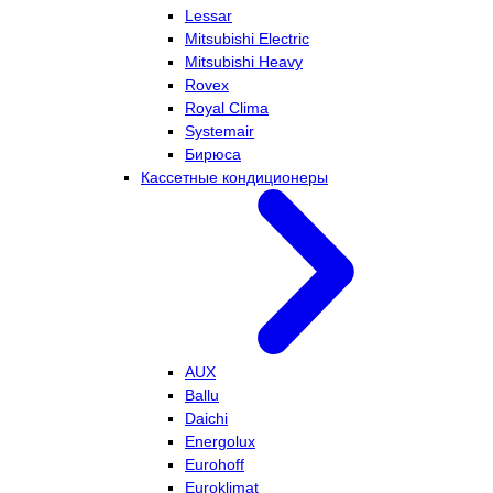
Lessar
Mitsubishi Electric
Mitsubishi Heavy
Rovex
Royal Clima
Systemair
Бирюса
Кассетные кондиционеры
AUX
Ballu
Daichi
Energolux
Eurohoff
Euroklimat