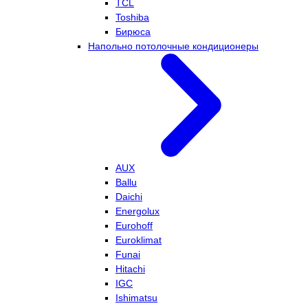
TCL
Toshiba
Бирюса
Напольно потолочные кондиционеры
AUX
Ballu
Daichi
Energolux
Eurohoff
Euroklimat
Funai
Hitachi
IGC
Ishimatsu