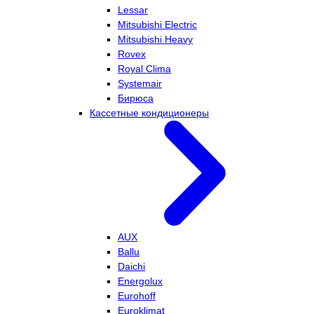
Lessar
Mitsubishi Electric
Mitsubishi Heavy
Rovex
Royal Clima
Systemair
Бирюса
Кассетные кондиционеры
AUX
Ballu
Daichi
Energolux
Eurohoff
Euroklimat