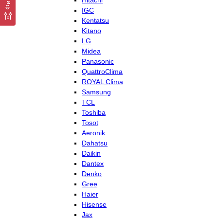
Hitachi
IGC
Kentatsu
Kitano
LG
Midea
Panasonic
QuattroClima
ROYAL Clima
Samsung
TCL
Toshiba
Tosot
Aeronik
Dahatsu
Daikin
Dantex
Denko
Gree
Haier
Hisense
Jax