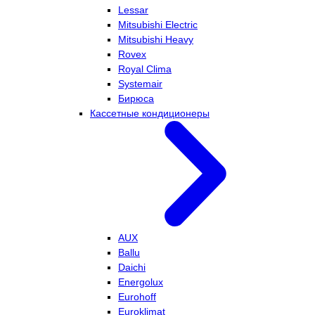
Lessar
Mitsubishi Electric
Mitsubishi Heavy
Rovex
Royal Clima
Systemair
Бирюса
Кассетные кондиционеры
AUX
Ballu
Daichi
Energolux
Eurohoff
Euroklimat