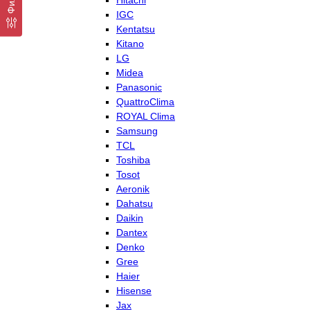
Hitachi
IGC
Kentatsu
Kitano
LG
Midea
Panasonic
QuattroClima
ROYAL Clima
Samsung
TCL
Toshiba
Tosot
Aeronik
Dahatsu
Daikin
Dantex
Denko
Gree
Haier
Hisense
Jax