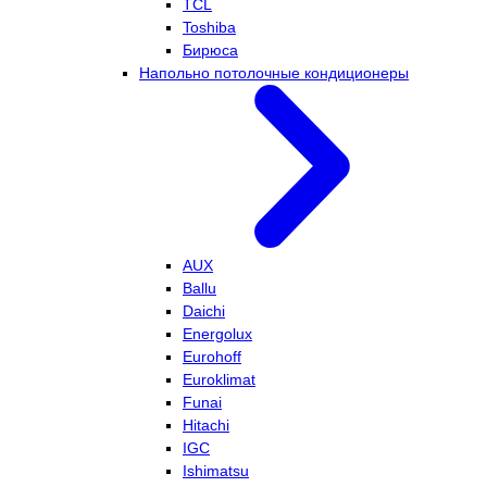
TCL
Toshiba
Бирюса
Напольно потолочные кондиционеры
AUX
Ballu
Daichi
Energolux
Eurohoff
Euroklimat
Funai
Hitachi
IGC
Ishimatsu