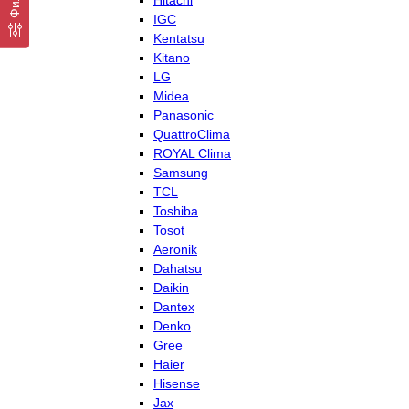
Hitachi
IGC
Kentatsu
Kitano
LG
Midea
Panasonic
QuattroClima
ROYAL Clima
Samsung
TCL
Toshiba
Tosot
Aeronik
Dahatsu
Daikin
Dantex
Denko
Gree
Haier
Hisense
Jax