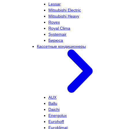
Lessar
Mitsubishi Electric
Mitsubishi Heavy
Rovex
Royal Clima
Systemair
Бирюса
Кассетные кондиционеры
AUX
Ballu
Daichi
Energolux
Eurohoff
Euroklimat