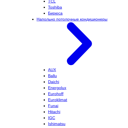
TCL
Toshiba
Бирюса
Напольно потолочные кондиционеры
AUX
Ballu
Daichi
Energolux
Eurohoff
Euroklimat
Funai
Hitachi
IGC
Ishimatsu