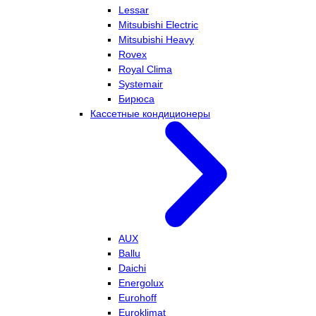
Lessar
Mitsubishi Electric
Mitsubishi Heavy
Rovex
Royal Clima
Systemair
Бирюса
Кассетные кондиционеры
AUX
Ballu
Daichi
Energolux
Eurohoff
Euroklimat