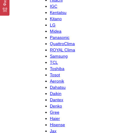
Hitachi
IGC
Kentatsu
Kitano
LG
Midea
Panasonic
QuattroClima
ROYAL Clima
Samsung
TCL
Toshiba
Tosot
Aeronik
Dahatsu
Daikin
Dantex
Denko
Gree
Haier
Hisense
Jax