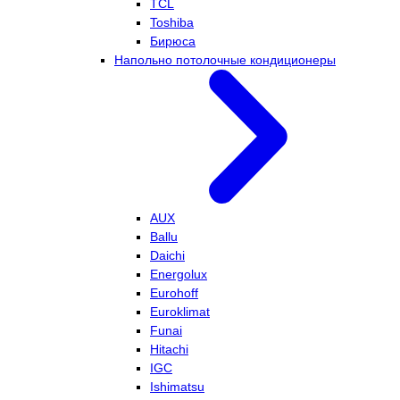
TCL
Toshiba
Бирюса
Напольно потолочные кондиционеры
AUX
Ballu
Daichi
Energolux
Eurohoff
Euroklimat
Funai
Hitachi
IGC
Ishimatsu