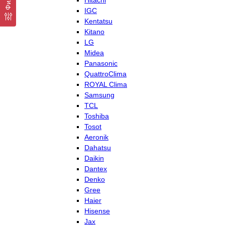
Hitachi
IGC
Kentatsu
Kitano
LG
Midea
Panasonic
QuattroClima
ROYAL Clima
Samsung
TCL
Toshiba
Tosot
Aeronik
Dahatsu
Daikin
Dantex
Denko
Gree
Haier
Hisense
Jax