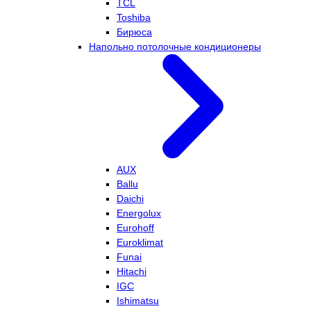
TCL
Toshiba
Бирюса
Напольно потолочные кондиционеры
AUX
Ballu
Daichi
Energolux
Eurohoff
Euroklimat
Funai
Hitachi
IGC
Ishimatsu