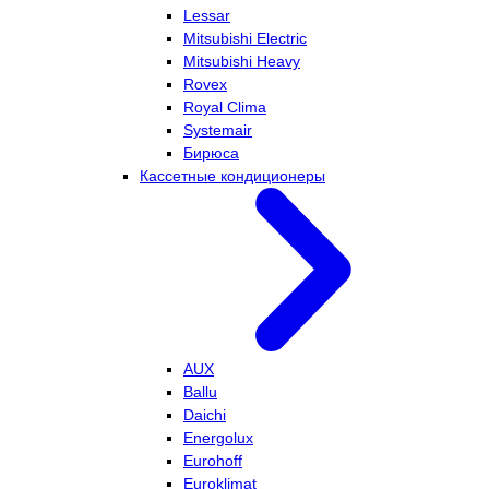
Lessar
Mitsubishi Electric
Mitsubishi Heavy
Rovex
Royal Clima
Systemair
Бирюса
Кассетные кондиционеры
AUX
Ballu
Daichi
Energolux
Eurohoff
Euroklimat