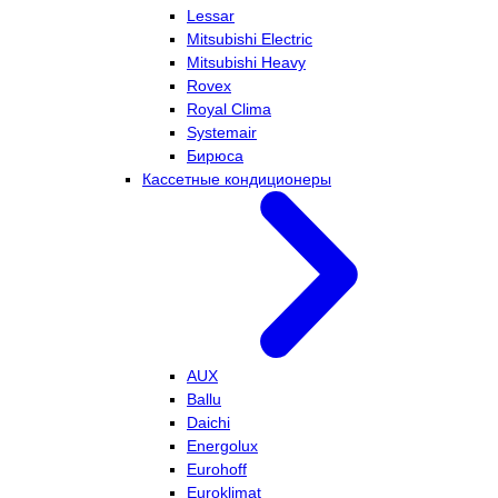
Lessar
Mitsubishi Electric
Mitsubishi Heavy
Rovex
Royal Clima
Systemair
Бирюса
Кассетные кондиционеры
AUX
Ballu
Daichi
Energolux
Eurohoff
Euroklimat