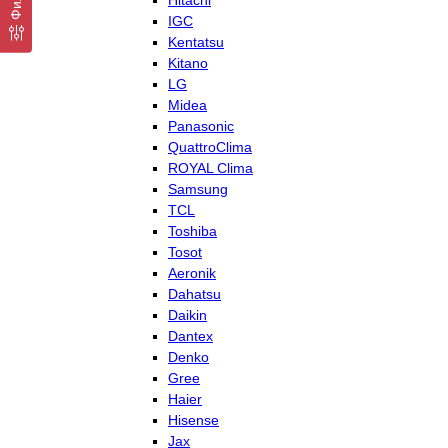
Hitachi
IGC
Kentatsu
Kitano
LG
Midea
Panasonic
QuattroClima
ROYAL Clima
Samsung
TCL
Toshiba
Tosot
Aeronik
Dahatsu
Daikin
Dantex
Denko
Gree
Haier
Hisense
Jax