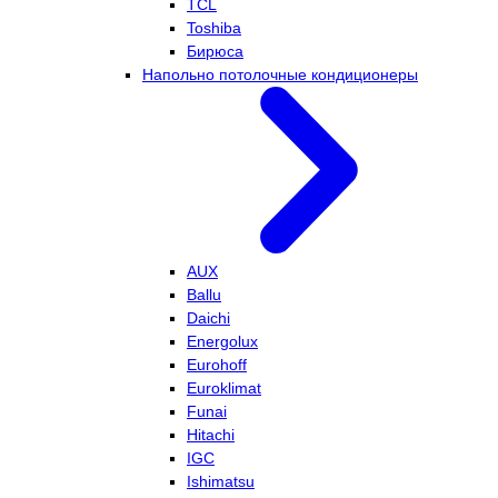
TCL
Toshiba
Бирюса
Напольно потолочные кондиционеры
AUX
Ballu
Daichi
Energolux
Eurohoff
Euroklimat
Funai
Hitachi
IGC
Ishimatsu