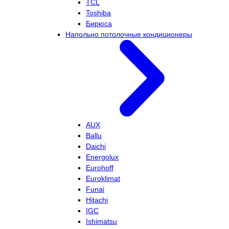
TCL
Toshiba
Бирюса
Напольно потолочные кондиционеры
AUX
Ballu
Daichi
Energolux
Eurohoff
Euroklimat
Funai
Hitachi
IGC
Ishimatsu