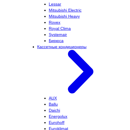
Lessar
Mitsubishi Electric
Mitsubishi Heavy
Rovex
Royal Clima
Systemair
Бирюса
Кассетные кондиционеры
AUX
Ballu
Daichi
Energolux
Eurohoff
Euroklimat