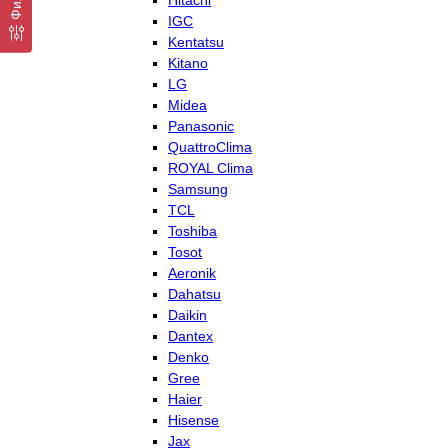
Hitachi
IGC
Kentatsu
Kitano
LG
Midea
Panasonic
QuattroClima
ROYAL Clima
Samsung
TCL
Toshiba
Tosot
Aeronik
Dahatsu
Daikin
Dantex
Denko
Gree
Haier
Hisense
Jax