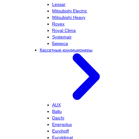
Lessar
Mitsubishi Electric
Mitsubishi Heavy
Rovex
Royal Clima
Systemair
Бирюса
Кассетные кондиционеры
AUX
Ballu
Daichi
Energolux
Eurohoff
Euroklimat