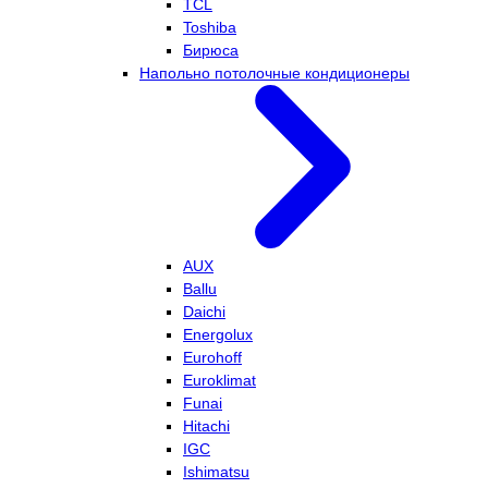
TCL
Toshiba
Бирюса
Напольно потолочные кондиционеры
AUX
Ballu
Daichi
Energolux
Eurohoff
Euroklimat
Funai
Hitachi
IGC
Ishimatsu