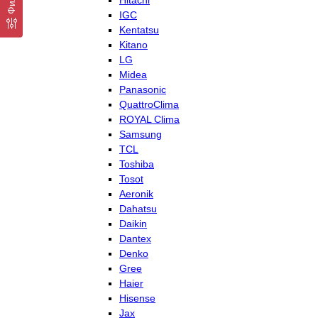
Hitachi
IGC
Kentatsu
Kitano
LG
Midea
Panasonic
QuattroClima
ROYAL Clima
Samsung
TCL
Toshiba
Tosot
Aeronik
Dahatsu
Daikin
Dantex
Denko
Gree
Haier
Hisense
Jax