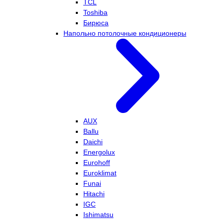
TCL
Toshiba
Бирюса
Напольно потолочные кондиционеры
AUX
Ballu
Daichi
Energolux
Eurohoff
Euroklimat
Funai
Hitachi
IGC
Ishimatsu