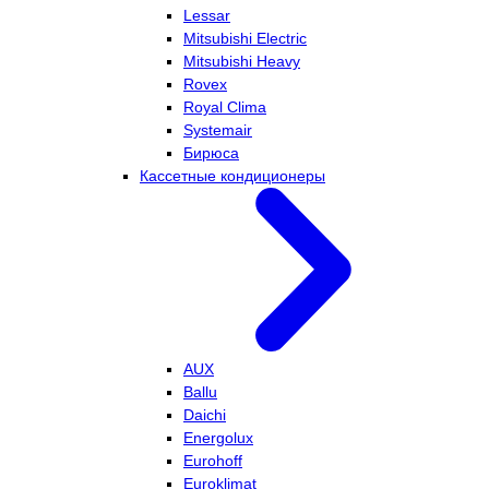
Lessar
Mitsubishi Electric
Mitsubishi Heavy
Rovex
Royal Clima
Systemair
Бирюса
Кассетные кондиционеры
AUX
Ballu
Daichi
Energolux
Eurohoff
Euroklimat