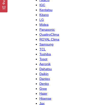
Hitachi
IGC
Kentatsu
Kitano
LG
Midea
Panasonic
QuattroClima
ROYAL Clima
Samsung
TCL
Toshiba
Tosot
Aeronik
Dahatsu
Daikin
Dantex
Denko
Gree
Haier
Hisense
Jax