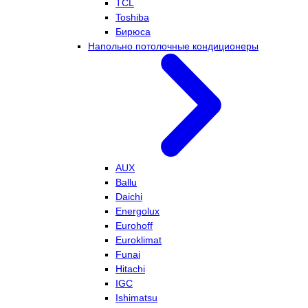
TCL
Toshiba
Бирюса
Напольно потолочные кондиционеры
AUX
Ballu
Daichi
Energolux
Eurohoff
Euroklimat
Funai
Hitachi
IGC
Ishimatsu