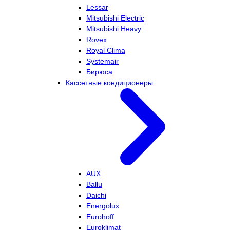
Lessar
Mitsubishi Electric
Mitsubishi Heavy
Rovex
Royal Clima
Systemair
Бирюса
Кассетные кондиционеры
AUX
Ballu
Daichi
Energolux
Eurohoff
Euroklimat