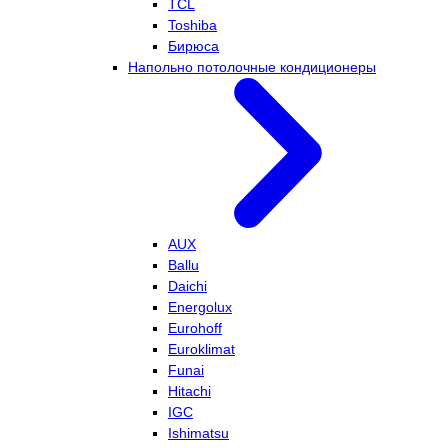
TCL
Toshiba
Бирюса
Напольно потолочные кондиционеры
AUX
Ballu
Daichi
Energolux
Eurohoff
Euroklimat
Funai
Hitachi
IGC
Ishimatsu