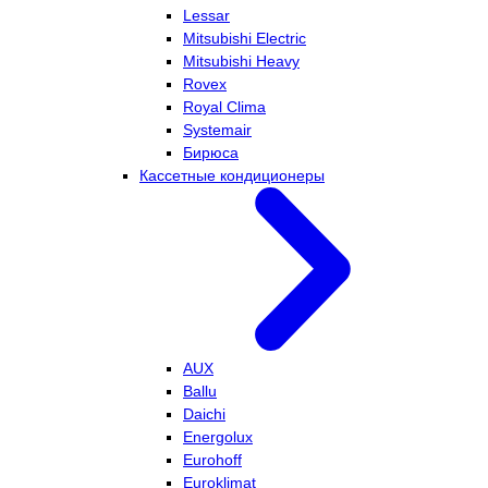
Lessar
Mitsubishi Electric
Mitsubishi Heavy
Rovex
Royal Clima
Systemair
Бирюса
Кассетные кондиционеры
AUX
Ballu
Daichi
Energolux
Eurohoff
Euroklimat