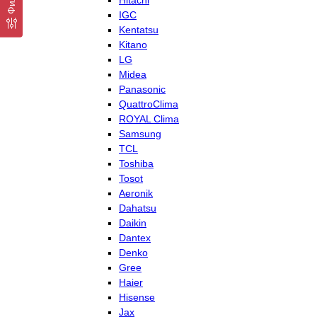
Hitachi
IGC
Kentatsu
Kitano
LG
Midea
Panasonic
QuattroClima
ROYAL Clima
Samsung
TCL
Toshiba
Tosot
Aeronik
Dahatsu
Daikin
Dantex
Denko
Gree
Haier
Hisense
Jax