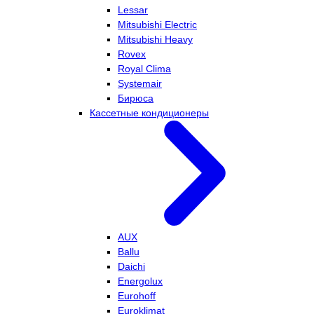
Lessar
Mitsubishi Electric
Mitsubishi Heavy
Rovex
Royal Clima
Systemair
Бирюса
Кассетные кондиционеры
AUX
Ballu
Daichi
Energolux
Eurohoff
Euroklimat