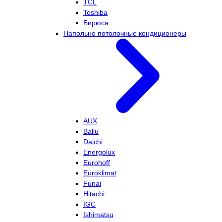
TCL
Toshiba
Бирюса
Напольно потолочные кондиционеры
AUX
Ballu
Daichi
Energolux
Eurohoff
Euroklimat
Funai
Hitachi
IGC
Ishimatsu