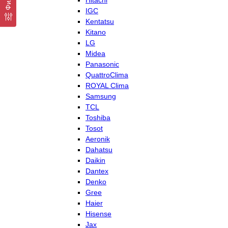
Hitachi
IGC
Kentatsu
Kitano
LG
Midea
Panasonic
QuattroClima
ROYAL Clima
Samsung
TCL
Toshiba
Tosot
Aeronik
Dahatsu
Daikin
Dantex
Denko
Gree
Haier
Hisense
Jax