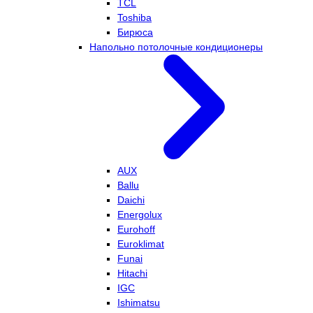
TCL
Toshiba
Бирюса
Напольно потолочные кондиционеры
AUX
Ballu
Daichi
Energolux
Eurohoff
Euroklimat
Funai
Hitachi
IGC
Ishimatsu