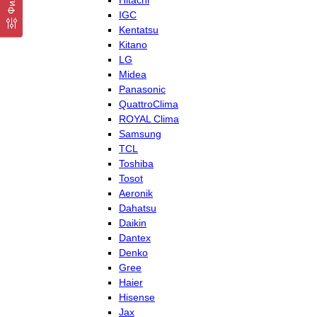
Hitachi
IGC
Kentatsu
Kitano
LG
Midea
Panasonic
QuattroClima
ROYAL Clima
Samsung
TCL
Toshiba
Tosot
Aeronik
Dahatsu
Daikin
Dantex
Denko
Gree
Haier
Hisense
Jax