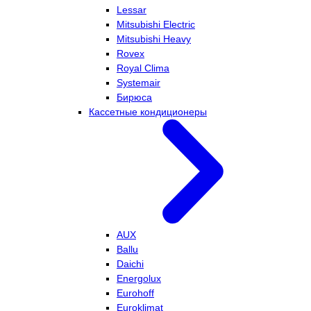
Lessar
Mitsubishi Electric
Mitsubishi Heavy
Rovex
Royal Clima
Systemair
Бирюса
Кассетные кондиционеры
AUX
Ballu
Daichi
Energolux
Eurohoff
Euroklimat