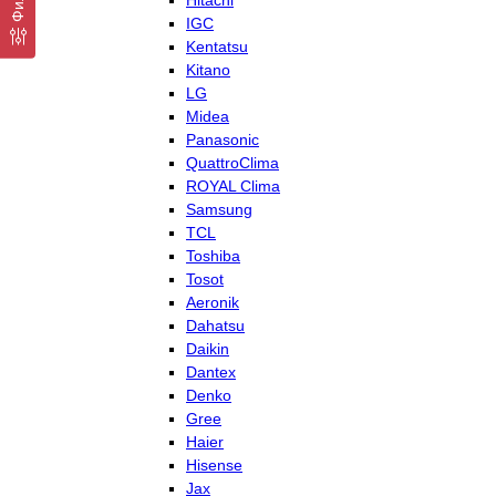
Hitachi
IGC
Kentatsu
Kitano
LG
Midea
Panasonic
QuattroClima
ROYAL Clima
Samsung
TCL
Toshiba
Tosot
Aeronik
Dahatsu
Daikin
Dantex
Denko
Gree
Haier
Hisense
Jax