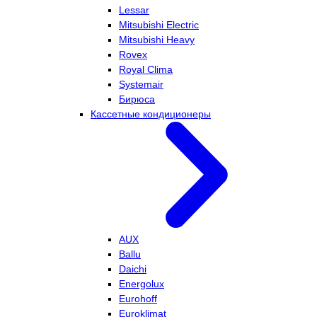
Lessar
Mitsubishi Electric
Mitsubishi Heavy
Rovex
Royal Clima
Systemair
Бирюса
Кассетные кондиционеры
AUX
Ballu
Daichi
Energolux
Eurohoff
Euroklimat