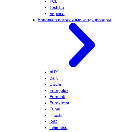
TCL
Toshiba
Бирюса
Напольно потолочные кондиционеры
AUX
Ballu
Daichi
Energolux
Eurohoff
Euroklimat
Funai
Hitachi
IGC
Ishimatsu