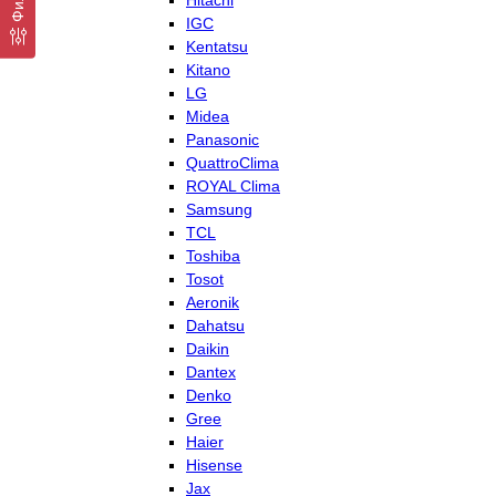
Hitachi
IGC
Kentatsu
Kitano
LG
Midea
Panasonic
QuattroClima
ROYAL Clima
Samsung
TCL
Toshiba
Tosot
Aeronik
Dahatsu
Daikin
Dantex
Denko
Gree
Haier
Hisense
Jax