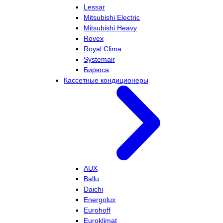
Lessar
Mitsubishi Electric
Mitsubishi Heavy
Rovex
Royal Clima
Systemair
Бирюса
Кассетные кондиционеры
AUX
Ballu
Daichi
Energolux
Eurohoff
Euroklimat