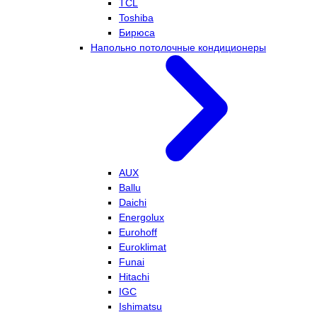
TCL
Toshiba
Бирюса
Напольно потолочные кондиционеры
AUX
Ballu
Daichi
Energolux
Eurohoff
Euroklimat
Funai
Hitachi
IGC
Ishimatsu