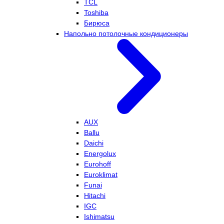
TCL
Toshiba
Бирюса
Напольно потолочные кондиционеры
AUX
Ballu
Daichi
Energolux
Eurohoff
Euroklimat
Funai
Hitachi
IGC
Ishimatsu