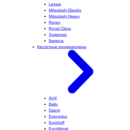
Lessar
Mitsubishi Electric
Mitsubishi Heavy
Rovex
Royal Clima
Systemair
Бирюса
Кассетные кондиционеры
AUX
Ballu
Daichi
Energolux
Eurohoff
Euroklimat