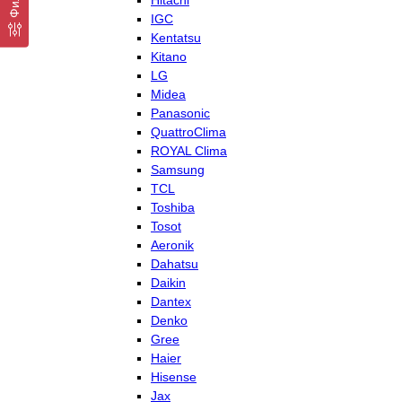
Hitachi
IGC
Kentatsu
Kitano
LG
Midea
Panasonic
QuattroClima
ROYAL Clima
Samsung
TCL
Toshiba
Tosot
Aeronik
Dahatsu
Daikin
Dantex
Denko
Gree
Haier
Hisense
Jax