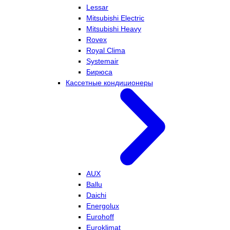
Lessar
Mitsubishi Electric
Mitsubishi Heavy
Rovex
Royal Clima
Systemair
Бирюса
Кассетные кондиционеры
AUX
Ballu
Daichi
Energolux
Eurohoff
Euroklimat