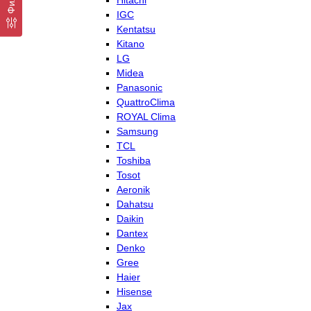
Hitachi
IGC
Kentatsu
Kitano
LG
Midea
Panasonic
QuattroClima
ROYAL Clima
Samsung
TCL
Toshiba
Tosot
Aeronik
Dahatsu
Daikin
Dantex
Denko
Gree
Haier
Hisense
Jax