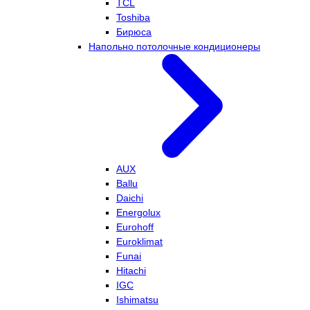
TCL
Toshiba
Бирюса
Напольно потолочные кондиционеры
AUX
Ballu
Daichi
Energolux
Eurohoff
Euroklimat
Funai
Hitachi
IGC
Ishimatsu