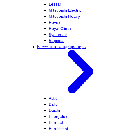
Lessar
Mitsubishi Electric
Mitsubishi Heavy
Rovex
Royal Clima
Systemair
Бирюса
Кассетные кондиционеры
AUX
Ballu
Daichi
Energolux
Eurohoff
Euroklimat