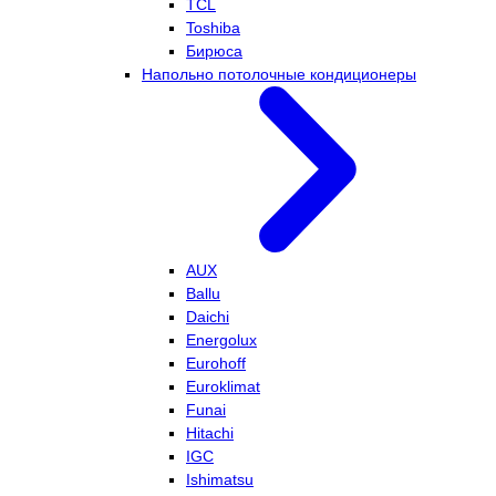
TCL
Toshiba
Бирюса
Напольно потолочные кондиционеры
AUX
Ballu
Daichi
Energolux
Eurohoff
Euroklimat
Funai
Hitachi
IGC
Ishimatsu