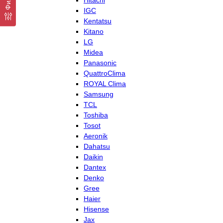
Hitachi
IGC
Kentatsu
Kitano
LG
Midea
Panasonic
QuattroClima
ROYAL Clima
Samsung
TCL
Toshiba
Tosot
Aeronik
Dahatsu
Daikin
Dantex
Denko
Gree
Haier
Hisense
Jax