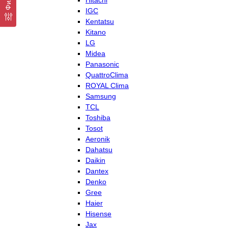
Hitachi
IGC
Kentatsu
Kitano
LG
Midea
Panasonic
QuattroClima
ROYAL Clima
Samsung
TCL
Toshiba
Tosot
Aeronik
Dahatsu
Daikin
Dantex
Denko
Gree
Haier
Hisense
Jax