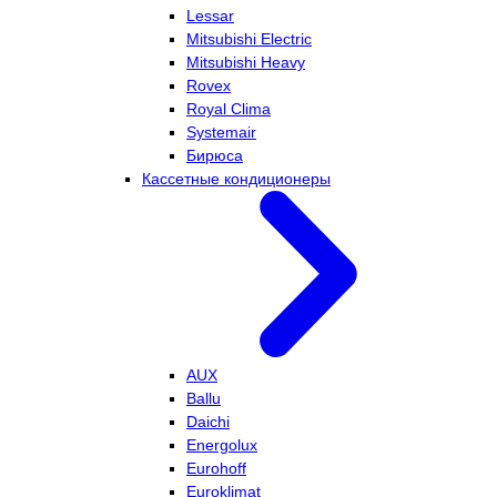
Lessar
Mitsubishi Electric
Mitsubishi Heavy
Rovex
Royal Clima
Systemair
Бирюса
Кассетные кондиционеры
AUX
Ballu
Daichi
Energolux
Eurohoff
Euroklimat