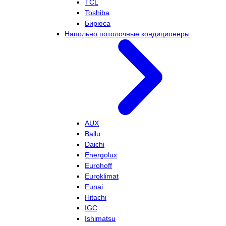
TCL
Toshiba
Бирюса
Напольно потолочные кондиционеры
AUX
Ballu
Daichi
Energolux
Eurohoff
Euroklimat
Funai
Hitachi
IGC
Ishimatsu