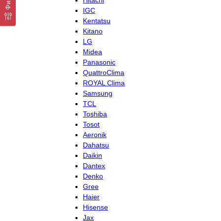
Hitachi
IGC
Kentatsu
Kitano
LG
Midea
Panasonic
QuattroClima
ROYAL Clima
Samsung
TCL
Toshiba
Tosot
Aeronik
Dahatsu
Daikin
Dantex
Denko
Gree
Haier
Hisense
Jax