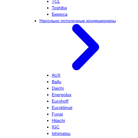
TCL
Toshiba
Бирюса
Напольно потолочные кондиционеры
AUX
Ballu
Daichi
Energolux
Eurohoff
Euroklimat
Funai
Hitachi
IGC
Ishimatsu