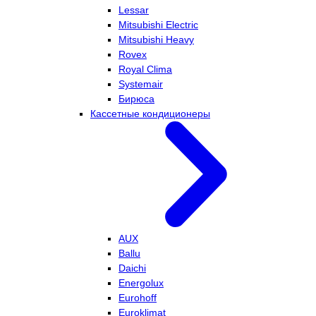
Lessar
Mitsubishi Electric
Mitsubishi Heavy
Rovex
Royal Clima
Systemair
Бирюса
Кассетные кондиционеры
AUX
Ballu
Daichi
Energolux
Eurohoff
Euroklimat