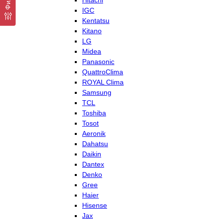
Hitachi
IGC
Kentatsu
Kitano
LG
Midea
Panasonic
QuattroClima
ROYAL Clima
Samsung
TCL
Toshiba
Tosot
Aeronik
Dahatsu
Daikin
Dantex
Denko
Gree
Haier
Hisense
Jax