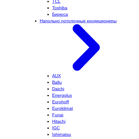
TCL
Toshiba
Бирюса
Напольно потолочные кондиционеры
AUX
Ballu
Daichi
Energolux
Eurohoff
Euroklimat
Funai
Hitachi
IGC
Ishimatsu