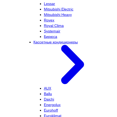
Lessar
Mitsubishi Electric
Mitsubishi Heavy
Rovex
Royal Clima
Systemair
Бирюса
Кассетные кондиционеры
AUX
Ballu
Daichi
Energolux
Eurohoff
Euroklimat