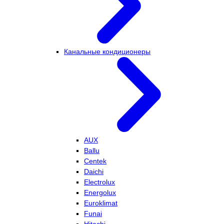
Канальные кондиционеры
AUX
Ballu
Centek
Daichi
Electrolux
Energolux
Euroklimat
Funai