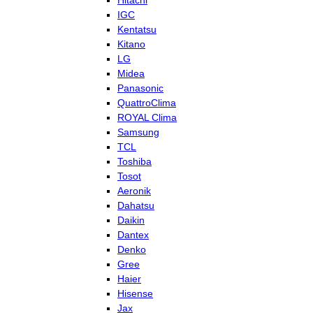
Hitachi
IGC
Kentatsu
Kitano
LG
Midea
Panasonic
QuattroClima
ROYAL Clima
Samsung
TCL
Toshiba
Tosot
Aeronik
Dahatsu
Daikin
Dantex
Denko
Gree
Haier
Hisense
Jax