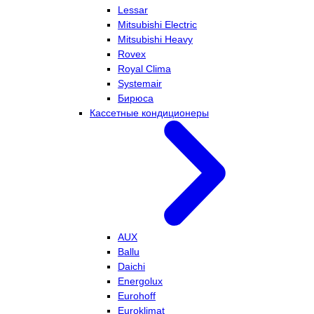
Lessar
Mitsubishi Electric
Mitsubishi Heavy
Rovex
Royal Clima
Systemair
Бирюса
Кассетные кондиционеры
AUX
Ballu
Daichi
Energolux
Eurohoff
Euroklimat