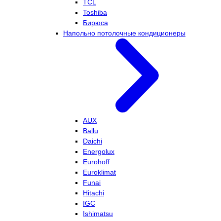
TCL
Toshiba
Бирюса
Напольно потолочные кондиционеры
AUX
Ballu
Daichi
Energolux
Eurohoff
Euroklimat
Funai
Hitachi
IGC
Ishimatsu