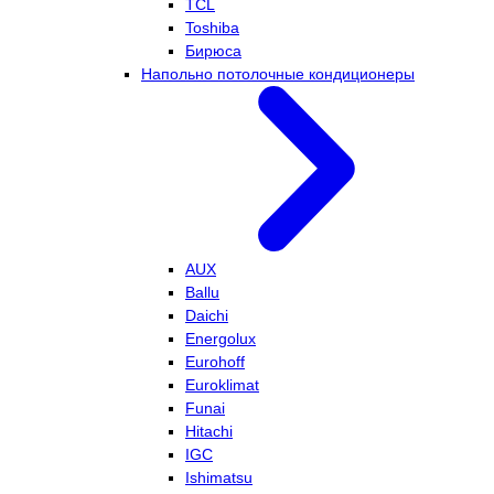
TCL
Toshiba
Бирюса
Напольно потолочные кондиционеры
AUX
Ballu
Daichi
Energolux
Eurohoff
Euroklimat
Funai
Hitachi
IGC
Ishimatsu