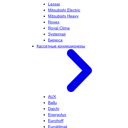
Lessar
Mitsubishi Electric
Mitsubishi Heavy
Rovex
Royal Clima
Systemair
Бирюса
Кассетные кондиционеры
AUX
Ballu
Daichi
Energolux
Eurohoff
Euroklimat