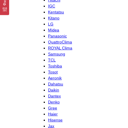
Hitachi
IGC
Kentatsu
Kitano
LG
Midea
Panasonic
QuattroClima
ROYAL Clima
Samsung
TCL
Toshiba
Tosot
Aeronik
Dahatsu
Daikin
Dantex
Denko
Gree
Haier
Hisense
Jax