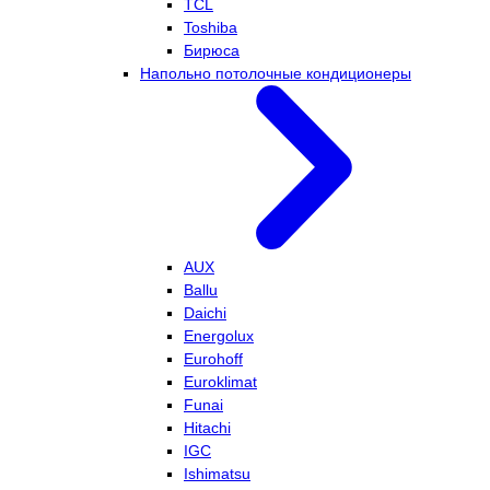
TCL
Toshiba
Бирюса
Напольно потолочные кондиционеры
AUX
Ballu
Daichi
Energolux
Eurohoff
Euroklimat
Funai
Hitachi
IGC
Ishimatsu