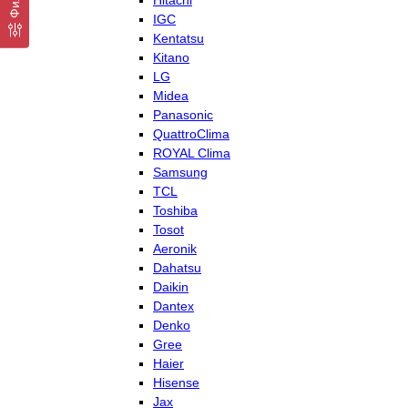
Hitachi
IGC
Kentatsu
Kitano
LG
Midea
Panasonic
QuattroClima
ROYAL Clima
Samsung
TCL
Toshiba
Tosot
Aeronik
Dahatsu
Daikin
Dantex
Denko
Gree
Haier
Hisense
Jax