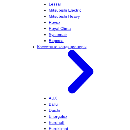
Lessar
Mitsubishi Electric
Mitsubishi Heavy
Rovex
Royal Clima
Systemair
Бирюса
Кассетные кондиционеры
AUX
Ballu
Daichi
Energolux
Eurohoff
Euroklimat