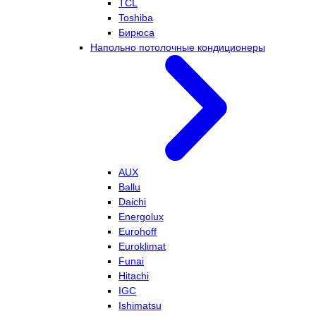
TCL
Toshiba
Бирюса
Напольно потолочные кондиционеры
AUX
Ballu
Daichi
Energolux
Eurohoff
Euroklimat
Funai
Hitachi
IGC
Ishimatsu