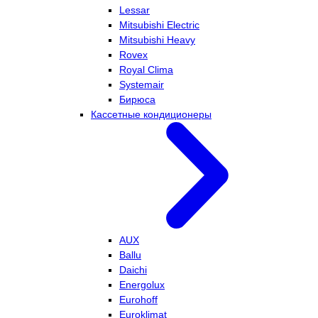
Lessar
Mitsubishi Electric
Mitsubishi Heavy
Rovex
Royal Clima
Systemair
Бирюса
Кассетные кондиционеры
AUX
Ballu
Daichi
Energolux
Eurohoff
Euroklimat