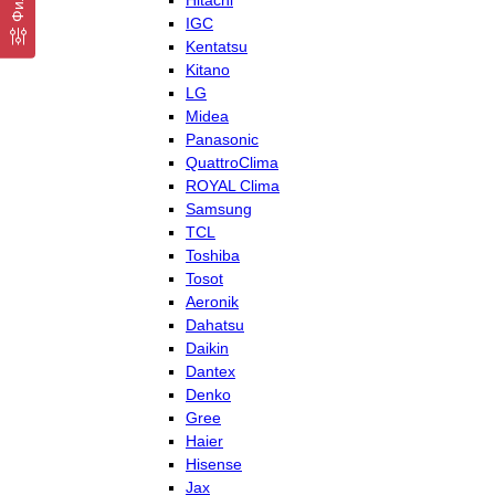
Hitachi
IGC
Kentatsu
Kitano
LG
Midea
Panasonic
QuattroClima
ROYAL Clima
Samsung
TCL
Toshiba
Tosot
Aeronik
Dahatsu
Daikin
Dantex
Denko
Gree
Haier
Hisense
Jax