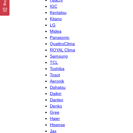
Hitachi
IGC
Kentatsu
Kitano
LG
Midea
Panasonic
QuattroClima
ROYAL Clima
Samsung
TCL
Toshiba
Tosot
Aeronik
Dahatsu
Daikin
Dantex
Denko
Gree
Haier
Hisense
Jax