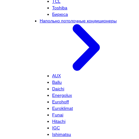
TCL
Toshiba
Бирюса
Напольно потолочные кондиционеры
AUX
Ballu
Daichi
Energolux
Eurohoff
Euroklimat
Funai
Hitachi
IGC
Ishimatsu