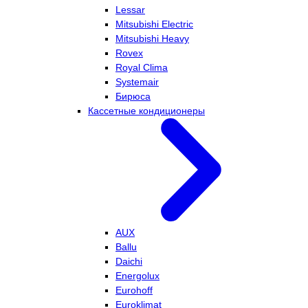
Lessar
Mitsubishi Electric
Mitsubishi Heavy
Rovex
Royal Clima
Systemair
Бирюса
Кассетные кондиционеры
AUX
Ballu
Daichi
Energolux
Eurohoff
Euroklimat